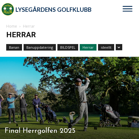
LYSEGÅRDENS GOLFKLUBB
Home
Herrar
HERRAR
Banan
Banuppdatering
BILDSPEL
Herrar
ideellt
Final Herrgolfen 2025