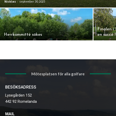
Nicklas
-
september 30, 2025
Finalen i
Herrkommitté sökes
en succé !
Mötesplatsen för alla golfare
BESÖKSADRESS
Lysegården 152
442 92 Romelanda
MAIL