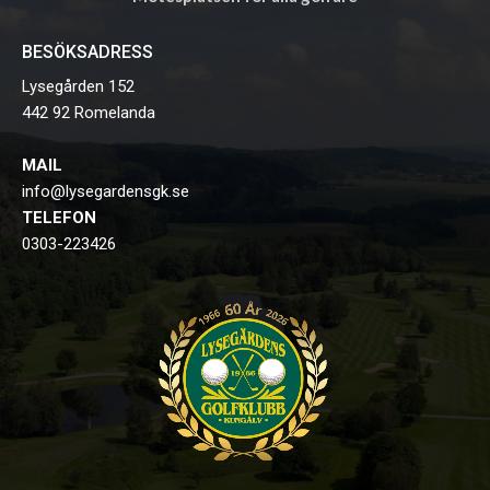
BESÖKSADRESS
Lysegården 152
442 92 Romelanda
MAIL
info@lysegardensgk.se
TELEFON
0303-223426