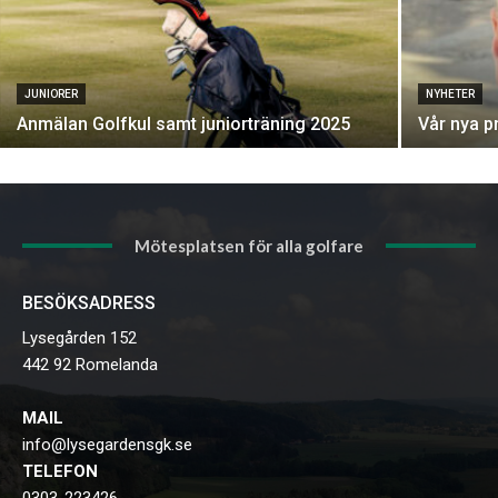
JUNIORER
NYHETER
Anmälan Golfkul samt juniorträning 2025
Vår nya p
Mötesplatsen för alla golfare
BESÖKSADRESS
Lysegården 152
442 92 Romelanda
MAIL
info@lysegardensgk.se
TELEFON
0303-223426