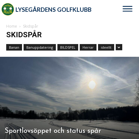
LYSEGÅRDENS GOLFKLUBB
Home
Skidspår
SKIDSPÅR
Banan
Banuppdatering
BILDSPEL
Herrar
ideellt
Sportlovsöppet och status spår