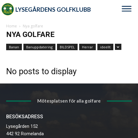
LYSEGÅRDENS GOLFKLUBB
Home
Nya golfare
NYA GOLFARE
Banan
Banuppdatering
BILDSPEL
Herrar
ideellt
No posts to display
Mötesplatsen för alla golfare
BESÖKSADRESS
Lysegården 152
442 92 Romelanda