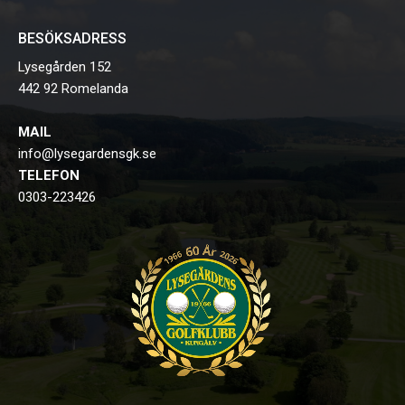
BESÖKSADRESS
Lysegården 152
442 92 Romelanda
MAIL
info@lysegardensgk.se
TELEFON
0303-223426