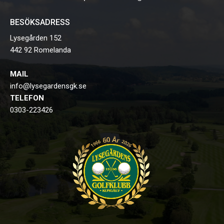
BESÖKSADRESS
Lysegården 152
442 92 Romelanda
MAIL
info@lysegardensgk.se
TELEFON
0303-223426