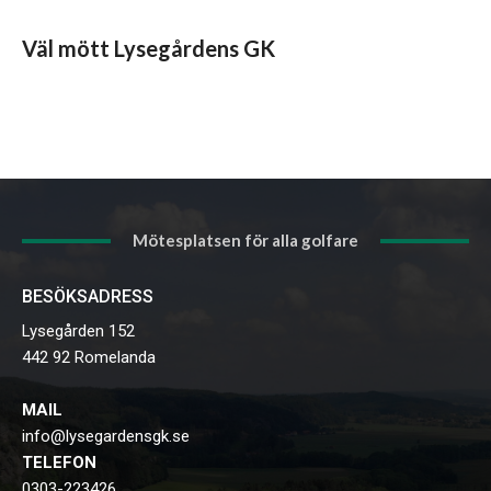
Väl mött Lysegårdens GK
Mötesplatsen för alla golfare
BESÖKSADRESS
Lysegården 152
442 92 Romelanda
MAIL
info@lysegardensgk.se
TELEFON
0303-223426