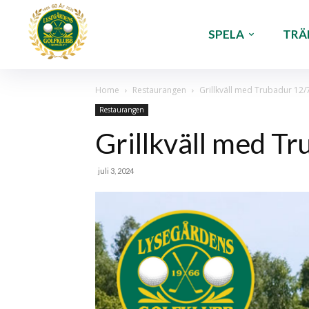
SPELA
TRÄ
Home
Restaurangen
Grillkväll med Trubadur 12/
Restaurangen
Grillkväll med T
juli 3, 2024