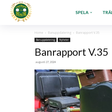
SPELA
TRÄ
Home
Banuppdatering
Banrapport V.35
Banuppdatering
Nyheter
Banrapport V.35
augusti 27, 2024