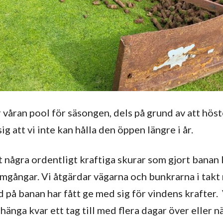
 våran pool för säsongen, dels på grund av att hös
ig att vi inte kan hålla den öppen längre i år.
några ordentligt kraftiga skurar som gjort banan li
mgångar. Vi åtgärdar vägarna och bunkrarna i takt
äd på banan har fått ge med sig för vindens krafte
änga kvar ett tag till med flera dagar över eller 