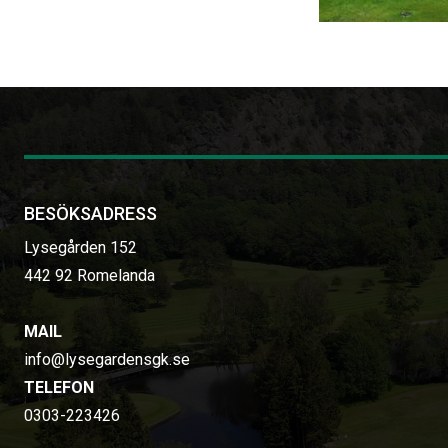
BESÖKSADRESS
Lysegården 152
442 92 Romelanda
MAIL
info@lysegardensgk.se
TELEFON
0303-223426