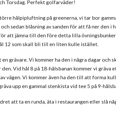
h Torsdag. Perfekt golfarväder!
törre hålpipluftning på greenerna, vi tar bor gamma
ch sedan blåsning av sanden för att få ner den i h
r att jämna till den före detta lilla övningsbunke
 12 som skall bli till en liten kulle istället.
it en grävare. Vi kommer ha den i några dagar och s
 den. Vid hål 8 på 18-hålsbanan kommer vi gräva ett
av vägen. Vi kommer även ha den till att forma kul
gräva upp en gammal stenkista vid tee 5 på 9-hålsb
et att ta en runda, äta i restaurangen eller slå nå