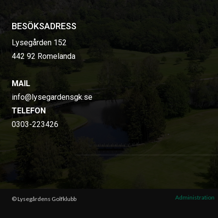
BESÖKSADRESS
Lysegården 152
442 92 Romelanda
MAIL
info@lysegardensgk.se
TELEFON
0303-223426
Administration
© Lysegårdens Golfklubb