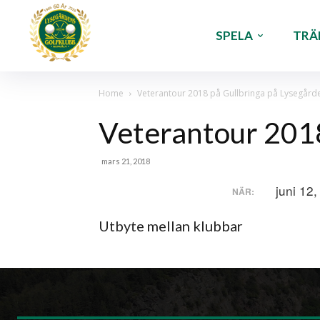
SPELA
TRÄ
Home
Veterantour 2018 på Gullbringa på Lysegård
Veterantour 2018
mars 21, 2018
juni 12
NÄR:
Utbyte mellan klubbar