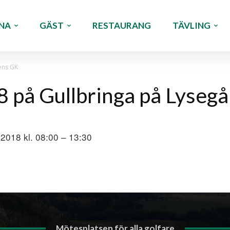
NA
GÄST
RESTAURANG
TÄVLING
ens GK
 på Gullbringa på Lyseg
, 2018 kl. 08:00 – 13:30
Mötesplatsen för alla golfare