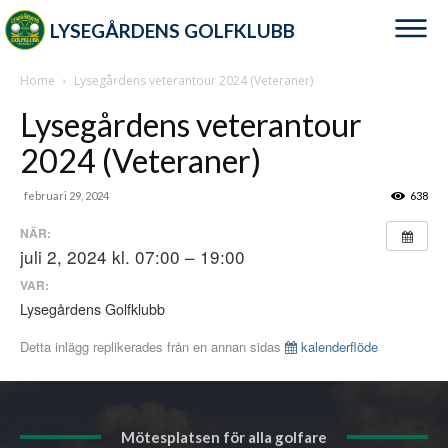
LYSEGÅRDENS GOLFKLUBB
Home
Lysegårdens veterantour 2024 (Veteraner)
Lysegårdens veterantour
2024 (Veteraner)
februari 29, 2024
638
NÄR:
juli 2, 2024 kl. 07:00 – 19:00
VAR:
Lysegårdens Golfklubb
Detta inlägg replikerades från en annan sidas
kalenderflöde
Mötesplatsen för alla golfare