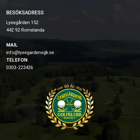
BESÖKSADRESS
Lysegården 152
442 92 Romelanda
MAIL
info@lysegardensgk.se
TELEFON
0303-223426