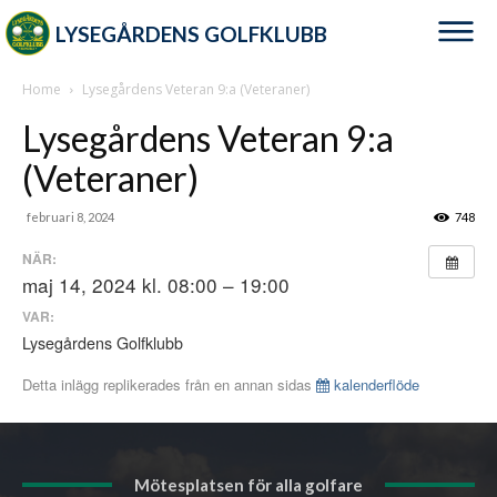
LYSEGÅRDENS GOLFKLUBB
Home
Lysegårdens Veteran 9:a (Veteraner)
Lysegårdens Veteran 9:a
(Veteraner)
februari 8, 2024
748
NÄR:
maj 14, 2024 kl. 08:00 – 19:00
VAR:
Lysegårdens Golfklubb
Detta inlägg replikerades från en annan sidas
kalenderflöde
Mötesplatsen för alla golfare