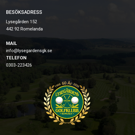
BESÖKSADRESS
Lysegården 152
442 92 Romelanda
MAIL
info@lysegardensgk.se
TELEFON
0303-223426