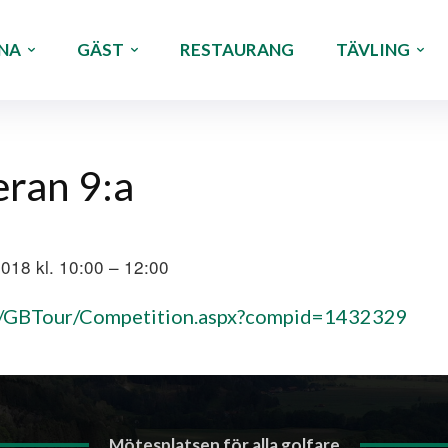
NA
GÄST
RESTAURANG
TÄVLING
ran 9:a
2018 kl. 10:00 – 12:00
on/GBTour/Competition.aspx?compid=1432329
Mötesplatsen för alla golfare