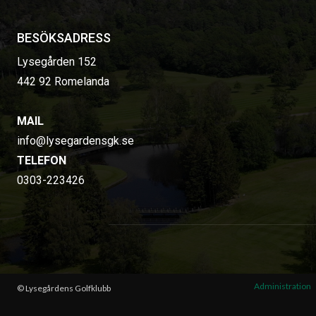
BESÖKSADRESS
Lysegården 152
442 92 Romelanda
MAIL
info@lysegardensgk.se
TELEFON
0303-223426
Administration
© Lysegårdens Golfklubb