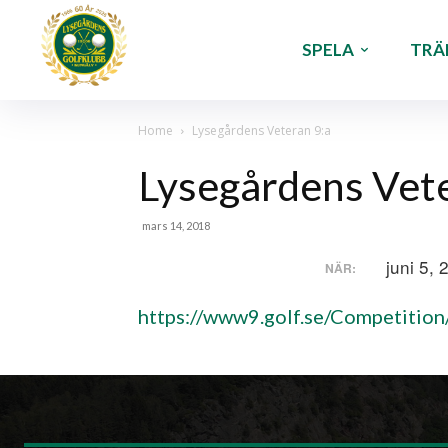
SPELA
TRÄ
Home
Lysegårdens Veteran 9:a
Lysegårdens Vete
mars 14, 2018
juni 5, 
NÄR:
https://www9.golf.se/Competiti