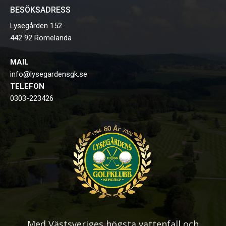
BESÖKSADRESS
Lysegården 152
442 92 Romelanda
MAIL
info@lysegardensgk.se
TELEFON
0303-223426
Med Västsveriges högsta vattenfall och