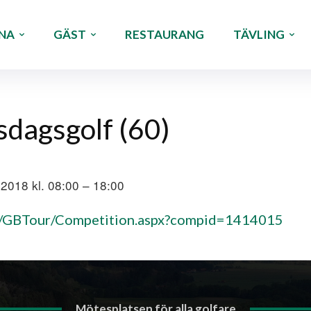
NA
GÄST
RESTAURANG
TÄVLING
dagsgolf (60)
, 2018 kl. 08:00 – 18:00
on/GBTour/Competition.aspx?compid=1414015
Mötesplatsen för alla golfare