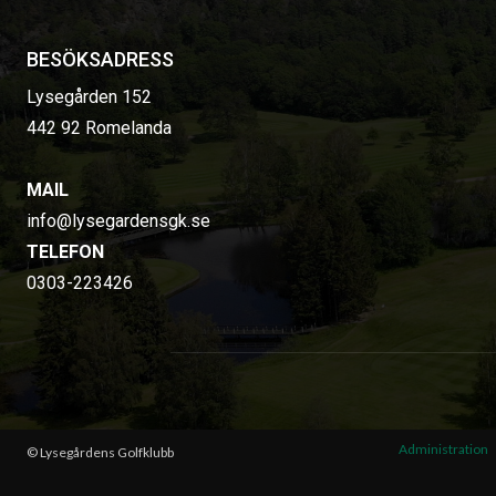
BESÖKSADRESS
Lysegården 152
442 92 Romelanda
MAIL
info@lysegardensgk.se
TELEFON
0303-223426
Administration
© Lysegårdens Golfklubb