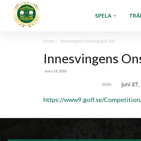
SPELA
TRÄ
Home
Innesvingens Onsdagsgolf (60)
Innesvingens Ons
mars 14, 2018
juni 27
NÄR:
https://www9.golf.se/Competiti