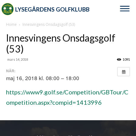
LYSEGÅRDENS GOLFKLUBB
Home
Innesvingens Onsdagsgolf (53)
Innesvingens Onsdagsgolf
(53)
mars 14, 2018
1091
NÄR:
maj 16, 2018 kl. 08:00 – 18:00
https://www9.golf.se/Competition/GBTour/C
ompetition.aspx?compid=1413996