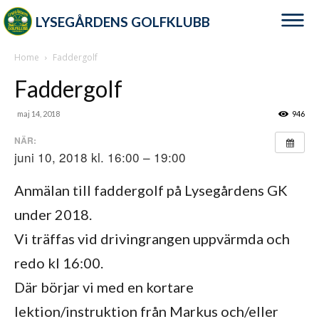
LYSEGÅRDENS GOLFKLUBB
Home
Faddergolf
Faddergolf
maj 14, 2018
946
NÄR:
juni 10, 2018 kl. 16:00 – 19:00
Anmälan till faddergolf på Lysegårdens GK
under 2018.
Vi träffas vid drivingrangen uppvärmda och
redo kl 16:00.
Där börjar vi med en kortare
lektion/instruktion från Markus och/eller