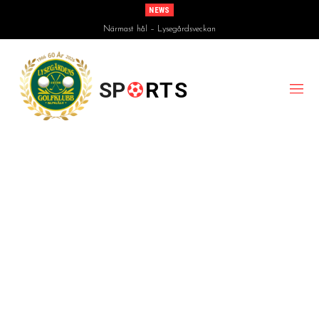
NEWS
Närmast hål – Lysegårdsveckan
SP
RTS