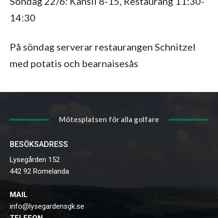
Söndag 22/6: Kansli 8-15, Restaurang 11:30-
14:30
På söndag serverar restaurangen Schnitzel
med potatis och bearnaisesås
Mötesplatsen för alla golfare
BESÖKSADRESS
Lysegården 152
442 92 Romelanda
MAIL
info@lysegardensgk.se