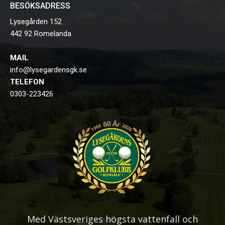
BESÖKSADRESS
Lysegården 152
442 92 Romelanda
MAIL
info@lysegardensgk.se
TELEFON
0303-223426
Med Västsveriges högsta vattenfall och