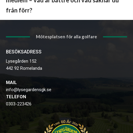
medlem – vad är bättre och vad saknar du
från förr?
Mötesplatsen för alla golfare
BESÖKSADRESS
Lysegården 152
442 92 Romelanda
MAIL
info@lysegardensgk.se
TELEFON
0303-223426