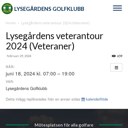
LYSEGÅRDENS GOLFKLUBB
Home
Lysegårdens veterantour 2024 (Veteraner)
Lysegårdens veterantour
2024 (Veteraner)
februari 29, 2024
659
NÄR:
juni 18, 2024 kl. 07:00 – 19:00
VAR:
Lysegårdens Golfklubb
Detta inlägg replikerades från en annan sidas
kalenderflöde
Mötesplatsen för alla golfare