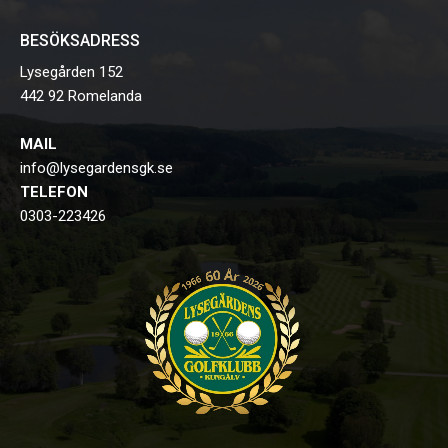
BESÖKSADRESS
Lysegården 152
442 92 Romelanda
MAIL
info@lysegardensgk.se
TELEFON
0303-223426