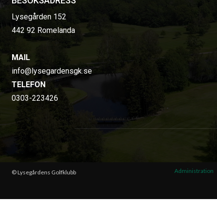
BESÖKSADRESS
Lysegården 152
442 92 Romelanda
MAIL
info@lysegardensgk.se
TELEFON
0303-223426
Administration
© Lysegårdens Golfklubb