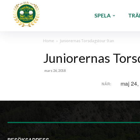
SPELA
TRÄ
Home
Juniorernas Torsdagstour 9:an
Juniorernas Tors
mars 26, 2018
maj 24,
NÄR: