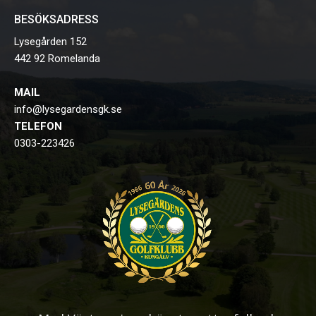
BESÖKSADRESS
Lysegården 152
442 92 Romelanda
MAIL
info@lysegardensgk.se
TELEFON
0303-223426