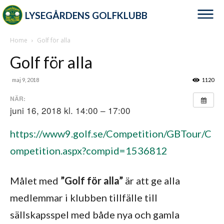
LYSEGÅRDENS GOLFKLUBB
Home
Golf för alla
Golf för alla
maj 9, 2018
1120
NÄR:
juni 16, 2018 kl. 14:00 – 17:00
https://www9.golf.se/Competition/GBTour/C
ompetition.aspx?compid=1536812
Målet med
”Golf för alla”
är att ge alla
medlemmar i klubben tillfälle till
sällskapsspel med både nya och gamla