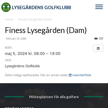
LYSEGÅRDENS GOLFKLUBB
Home
Finess Lysegården (Dam)
Finess Lysegården (Dam)
februari 11, 2024
727
NÄR:
maj 5, 2024 kl. 08:00 – 19:00
VAR:
Lysegårdens Golfklubb
Detta inlägg replikerades från en annan sidas
kalenderflöde
Mötesplatsen för alla golfare