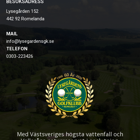
BESÖKSADRESS
Lysegården 152
442 92 Romelanda
MAIL
info@lysegardensgk.se
TELEFON
0303-223426
Med Västsveriges högsta vattenfall och